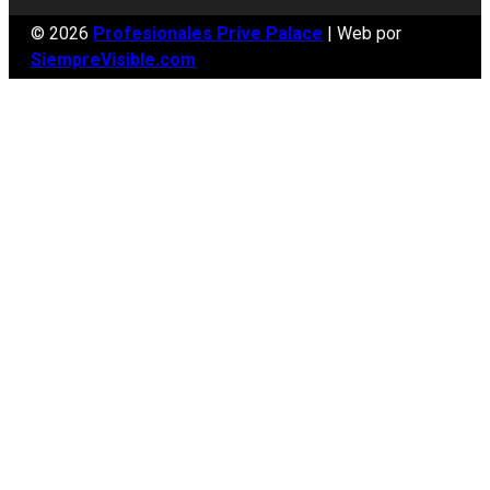
© 2026
Profesionales Prive Palace
| Web por
SiempreVisible.com